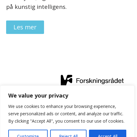
på kunstig intelligens.
Les mer
We value your privacy
Prosjektet får finansiell støtte fra Forskningsrådet gjennom
We use cookies to enhance your browsing experience,
serve personalized ads or content, and analyze our traffic.
programmet IKTPLUSS.
By clicking "Accept All", you consent to our use of cookies.
Customize
Reject All
Accept All