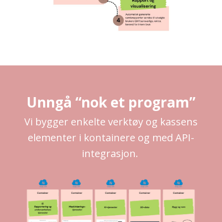
Unngå “nok et program”
Vi
bygge
r
enkelte verktøy
og kassens
elementer
i kontainere
og med API-
integrasjon
.