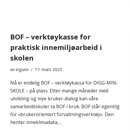
BOF – verktøykasse for
praktisk innemiljøarbeid i
skolen
av
ingunn
17. mars 2025
Nå er endelig BOF – verktøykassa for DIGG-MIN-
SKOLE – på plass. Etter mange måneder med
utvikling og mye bruker-dialog kan våre
samarbeidsskoler ta BOF i bruk. BOF står egentlig
for «brukerorientert forvaltningsverktøy». Den
henter inneklimadata,…