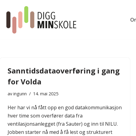
Hopp
Om
til
innholdet
Sanntidsdataoverføring i gang
for Volda
av
ingunn
14. mai 2025
Her har vi nå fått opp en god datakommunikasjon
hver time som overfører data fra
ventilasjonsanlegget (fra Sauter) og inn til NILU.
Jobben starter nå med å få lest og strukturert