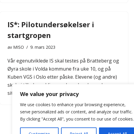
IS*: Pilotundersøkelser i
startgropen
av
MISO
9. mars 2023
Vår egenutviklede IS skal testes på Bratteberg og
Øyra skole i Volda kommune fra uke 10, og på
Kuben VGS i Oslo etter påske. Elevene (og andre)
skal gi tilbakemelding om hvordan de opplever
sitt…
We value your privacy
We use cookies to enhance your browsing experience,
serve personalized ads or content, and analyze our traffic.
By clicking "Accept All", you consent to our use of cookies.
Customize
Reject All
Accept All