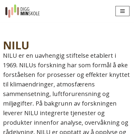
Hopp
til
innholdet
NILU
NILU er en uavhengig stiftelse etablert i
1969. NILUs forskning har som formål å øke
forståelsen for prosesser og effekter knyttet
til klimaendringer, atmosfærens
sammensetning, luftforurensning og
miljøgifter. På bakgrunn av forskningen
leverer NILU integrerte tjenester og
produkter innenfor analyse, overvåkning og
rådgivning. NILU er opptatt av å opplyse og